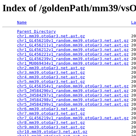
Index of /goldenPath/mm39/vs
Name
La
Parent Directory
                                 
chr1.mm39.otoGar3.net.axt.gz
                   20
chr1_GL456210v1_random.mm39.otoGar3.net.axt.gz
 20
chr1_GL456211v1_random.mm39.otoGar3.net.axt.gz
 20
chr1_GL456212v1_random.mm39.otoGar3.net.axt.gz
 20
chr1_GL456221v1_random.mm39.otoGar3.net.axt.gz
 20
chr1_GL456239v1_random.mm39.otoGar3.net.axt.gz
 20
chr1_MU069434v1_random.mm39.otoGar3.net.axt.gz
 20
chr2.mm39.otoGar3.net.axt.gz
                   20
chr3.mm39.otoGar3.net.axt.gz
                   20
chr4.mm39.otoGar3.net.axt.gz
                   20
chr5.mm39.otoGar3.net.axt.gz
                   20
chr5_GL456354v1_random.mm39.otoGar3.net.axt.gz
 20
chr5_JH584296v1_random.mm39.otoGar3.net.axt.gz
 20
chr5_JH584297v1_random.mm39.otoGar3.net.axt.gz
 20
chr5_JH584298v1_random.mm39.otoGar3.net.axt.gz
 20
chr5_JH584299v1_random.mm39.otoGar3.net.axt.gz
 20
chr6.mm39.otoGar3.net.axt.gz
                   20
chr7.mm39.otoGar3.net.axt.gz
                   20
chr7_GL456219v1_random.mm39.otoGar3.net.axt.gz
 20
chr8.mm39.otoGar3.net.axt.gz
                   20
chr9.mm39.otoGar3.net.axt.gz
                   20
chr10.mm39.otoGar3.net.axt.gz
                  20