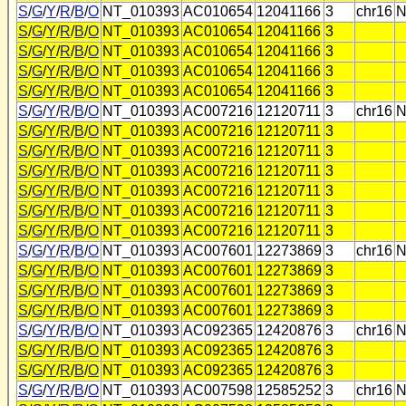
S
/
G
/
Y
/
R
/
B
/
O
NT_010393
AC010654
12041166
3
chr16
N
S
/
G
/
Y
/
R
/
B
/
O
NT_010393
AC010654
12041166
3
S
/
G
/
Y
/
R
/
B
/
O
NT_010393
AC010654
12041166
3
S
/
G
/
Y
/
R
/
B
/
O
NT_010393
AC010654
12041166
3
S
/
G
/
Y
/
R
/
B
/
O
NT_010393
AC010654
12041166
3
S
/
G
/
Y
/
R
/
B
/
O
NT_010393
AC007216
12120711
3
chr16
N
S
/
G
/
Y
/
R
/
B
/
O
NT_010393
AC007216
12120711
3
S
/
G
/
Y
/
R
/
B
/
O
NT_010393
AC007216
12120711
3
S
/
G
/
Y
/
R
/
B
/
O
NT_010393
AC007216
12120711
3
S
/
G
/
Y
/
R
/
B
/
O
NT_010393
AC007216
12120711
3
S
/
G
/
Y
/
R
/
B
/
O
NT_010393
AC007216
12120711
3
S
/
G
/
Y
/
R
/
B
/
O
NT_010393
AC007216
12120711
3
S
/
G
/
Y
/
R
/
B
/
O
NT_010393
AC007601
12273869
3
chr16
N
S
/
G
/
Y
/
R
/
B
/
O
NT_010393
AC007601
12273869
3
S
/
G
/
Y
/
R
/
B
/
O
NT_010393
AC007601
12273869
3
S
/
G
/
Y
/
R
/
B
/
O
NT_010393
AC007601
12273869
3
S
/
G
/
Y
/
R
/
B
/
O
NT_010393
AC092365
12420876
3
chr16
N
S
/
G
/
Y
/
R
/
B
/
O
NT_010393
AC092365
12420876
3
S
/
G
/
Y
/
R
/
B
/
O
NT_010393
AC092365
12420876
3
S
/
G
/
Y
/
R
/
B
/
O
NT_010393
AC007598
12585252
3
chr16
N