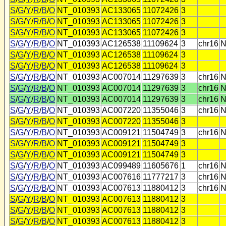
S
/
G
/
Y
/
R
/
B
/
O
NT_010393
AC133065
11072426
3
S
/
G
/
Y
/
R
/
B
/
O
NT_010393
AC133065
11072426
3
S
/
G
/
Y
/
R
/
B
/
O
NT_010393
AC133065
11072426
3
S
/
G
/
Y
/
R
/
B
/
O
NT_010393
AC126538
11109624
3
chr16
N
S
/
G
/
Y
/
R
/
B
/
O
NT_010393
AC126538
11109624
3
S
/
G
/
Y
/
R
/
B
/
O
NT_010393
AC126538
11109624
3
S
/
G
/
Y
/
R
/
B
/
O
NT_010393
AC007014
11297639
3
chr16
N
S
/
G
/
Y
/
R
/
B
/
O
NT_010393
AC007014
11297639
3
chr16
N
S
/
G
/
Y
/
R
/
B
/
O
NT_010393
AC007014
11297639
3
chr16
N
S
/
G
/
Y
/
R
/
B
/
O
NT_010393
AC007220
11355046
3
chr16
N
S
/
G
/
Y
/
R
/
B
/
O
NT_010393
AC007220
11355046
3
S
/
G
/
Y
/
R
/
B
/
O
NT_010393
AC009121
11504749
3
chr16
N
S
/
G
/
Y
/
R
/
B
/
O
NT_010393
AC009121
11504749
3
S
/
G
/
Y
/
R
/
B
/
O
NT_010393
AC009121
11504749
3
S
/
G
/
Y
/
R
/
B
/
O
NT_010393
AC099489
11605676
1
chr16
N
S
/
G
/
Y
/
R
/
B
/
O
NT_010393
AC007616
11777217
3
chr16
N
S
/
G
/
Y
/
R
/
B
/
O
NT_010393
AC007613
11880412
3
chr16
N
S
/
G
/
Y
/
R
/
B
/
O
NT_010393
AC007613
11880412
3
S
/
G
/
Y
/
R
/
B
/
O
NT_010393
AC007613
11880412
3
S
/
G
/
Y
/
R
/
B
/
O
NT_010393
AC007613
11880412
3