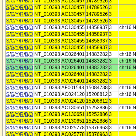
S
/
G
/
Y
/
R
/
B
/
O
NT_010393
AC130457
14789526
3
S
/
G
/
Y
/
R
/
B
/
O
NT_010393
AC130457
14789526
3
S
/
G
/
Y
/
R
/
B
/
O
NT_010393
AC130457
14789526
3
S
/
G
/
Y
/
R
/
B
/
O
NT_010393
AC130457
14789526
3
S
/
G
/
Y
/
R
/
B
/
O
NT_010393
AC130455
14858937
3
chr16
N
S
/
G
/
Y
/
R
/
B
/
O
NT_010393
AC130455
14858937
3
S
/
G
/
Y
/
R
/
B
/
O
NT_010393
AC130455
14858937
3
S
/
G
/
Y
/
R
/
B
/
O
NT_010393
AC130455
14858937
3
S
/
G
/
Y
/
R
/
B
/
O
NT_010393
AC026401
14883282
3
chr16
N
S
/
G
/
Y
/
R
/
B
/
O
NT_010393
AC026401
14883282
3
chr16
N
S
/
G
/
Y
/
R
/
B
/
O
NT_010393
AC026401
14883282
3
chr16
N
S
/
G
/
Y
/
R
/
B
/
O
NT_010393
AC026401
14883282
3
S
/
G
/
Y
/
R
/
B
/
O
NT_010393
AC026401
14883282
3
S
/
G
/
Y
/
R
/
B
/
O
NT_010393
AF001548
15084738
3
chr16
N
S
/
G
/
Y
/
R
/
B
/
O
NT_010393
AC024120
15208812
3
chr16
N
S
/
G
/
Y
/
R
/
B
/
O
NT_010393
AC024120
15208812
3
S
/
G
/
Y
/
R
/
B
/
O
NT_010393
AC130651
15252886
3
chr16
N
S
/
G
/
Y
/
R
/
B
/
O
NT_010393
AC130651
15252886
3
S
/
G
/
Y
/
R
/
B
/
O
NT_010393
AC130651
15252886
3
S
/
G
/
Y
/
R
/
B
/
O
NT_010393
AC025778
15376963
3
chr16
N
S
/
G
/
Y
/
R
/
B
/
O
NT_010393
AC025778
15376963
3