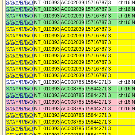
S
/
G
/
Y
/
R
/
B
/
O
NT_010393
AC002039
15716787
3
chr16
N
S
/
G
/
Y
/
R
/
B
/
O
NT_010393
AC002039
15716787
3
chr16
N
S
/
G
/
Y
/
R
/
B
/
O
NT_010393
AC002039
15716787
3
chr16
N
S
/
G
/
Y
/
R
/
B
/
O
NT_010393
AC002039
15716787
3
chr16
N
S
/
G
/
Y
/
R
/
B
/
O
NT_010393
AC002039
15716787
3
S
/
G
/
Y
/
R
/
B
/
O
NT_010393
AC002039
15716787
3
S
/
G
/
Y
/
R
/
B
/
O
NT_010393
AC002039
15716787
3
S
/
G
/
Y
/
R
/
B
/
O
NT_010393
AC002039
15716787
3
S
/
G
/
Y
/
R
/
B
/
O
NT_010393
AC002039
15716787
3
S
/
G
/
Y
/
R
/
B
/
O
NT_010393
AC002039
15716787
3
S
/
G
/
Y
/
R
/
B
/
O
NT_010393
AC002039
15716787
3
S
/
G
/
Y
/
R
/
B
/
O
NT_010393
AC002039
15716787
3
S
/
G
/
Y
/
R
/
B
/
O
NT_010393
AC008785
15844271
3
chr16
N
S
/
G
/
Y
/
R
/
B
/
O
NT_010393
AC008785
15844271
3
chr16
N
S
/
G
/
Y
/
R
/
B
/
O
NT_010393
AC008785
15844271
3
chr16
N
S
/
G
/
Y
/
R
/
B
/
O
NT_010393
AC008785
15844271
3
chr16
N
S
/
G
/
Y
/
R
/
B
/
O
NT_010393
AC008785
15844271
3
chr16
N
S
/
G
/
Y
/
R
/
B
/
O
NT_010393
AC008785
15844271
3
S
/
G
/
Y
/
R
/
B
/
O
NT_010393
AC008785
15844271
3
S
/
G
/
Y
/
R
/
B
/
O
NT_010393
AC008785
15844271
3