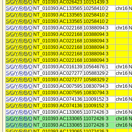
S
/
G
/
Y
/
R
/
B
/
O
NT_010393
AC026423
10151439
3
S
/
G
/
Y
/
R
/
B
/
O
NT_010393
AC133565
10258410
2
chr16
N
S
/
G
/
Y
/
R
/
B
/
O
NT_010393
AC133565
10258410
2
S
/
G
/
Y
/
R
/
B
/
O
NT_010393
AC133565
10258410
2
S
/
G
/
Y
/
R
/
B
/
O
NT_010393
AC022168
10388094
3
chr16
N
S
/
G
/
Y
/
R
/
B
/
O
NT_010393
AC022168
10388094
3
S
/
G
/
Y
/
R
/
B
/
O
NT_010393
AC022168
10388094
3
S
/
G
/
Y
/
R
/
B
/
O
NT_010393
AC022168
10388094
3
S
/
G
/
Y
/
R
/
B
/
O
NT_010393
AC022168
10388094
3
S
/
G
/
Y
/
R
/
B
/
O
NT_010393
AC022168
10388094
3
S
/
G
/
Y
/
R
/
B
/
O
NT_010393
AC016139
10564676
1
chr16
N
S
/
G
/
Y
/
R
/
B
/
O
NT_010393
AC027277
10588329
2
chr16
N
S
/
G
/
Y
/
R
/
B
/
O
NT_010393
AC027277
10588329
2
S
/
G
/
Y
/
R
/
B
/
O
NT_010393
AC007595
10830794
3
chr16
N
S
/
G
/
Y
/
R
/
B
/
O
NT_010393
AC007595
10830794
3
S
/
G
/
Y
/
R
/
B
/
O
NT_010393
AC074136
11009152
3
chr16
N
S
/
G
/
Y
/
R
/
B
/
O
NT_010393
AC074136
11009152
3
S
/
G
/
Y
/
R
/
B
/
O
NT_010393
AC133065
11072426
3
chr16
N
S
/
G
/
Y
/
R
/
B
/
O
NT_010393
AC133065
11072426
3
chr16
N
S
/
G
/
Y
/
R
/
B
/
O
NT_010393
AC133065
11072426
3
chr16
N
S
/
G
/
Y
/
R
/
B
/
O
NT_010393
AC133065
11072426
3