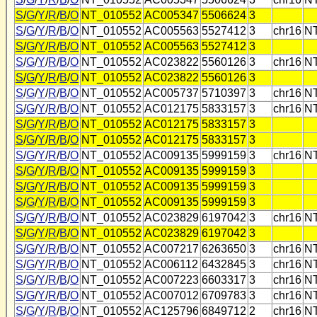
S
/
G
/
Y
/
R
/
B
/
O
NT_010552
AC005347
5506624
3
S
/
G
/
Y
/
R
/
B
/
O
NT_010552
AC005563
5527412
3
chr16
N
S
/
G
/
Y
/
R
/
B
/
O
NT_010552
AC005563
5527412
3
S
/
G
/
Y
/
R
/
B
/
O
NT_010552
AC023822
5560126
3
chr16
N
S
/
G
/
Y
/
R
/
B
/
O
NT_010552
AC023822
5560126
3
S
/
G
/
Y
/
R
/
B
/
O
NT_010552
AC005737
5710397
3
chr16
N
S
/
G
/
Y
/
R
/
B
/
O
NT_010552
AC012175
5833157
3
chr16
N
S
/
G
/
Y
/
R
/
B
/
O
NT_010552
AC012175
5833157
3
S
/
G
/
Y
/
R
/
B
/
O
NT_010552
AC012175
5833157
3
S
/
G
/
Y
/
R
/
B
/
O
NT_010552
AC009135
5999159
3
chr16
N
S
/
G
/
Y
/
R
/
B
/
O
NT_010552
AC009135
5999159
3
S
/
G
/
Y
/
R
/
B
/
O
NT_010552
AC009135
5999159
3
S
/
G
/
Y
/
R
/
B
/
O
NT_010552
AC009135
5999159
3
S
/
G
/
Y
/
R
/
B
/
O
NT_010552
AC023829
6197042
3
chr16
N
S
/
G
/
Y
/
R
/
B
/
O
NT_010552
AC023829
6197042
3
S
/
G
/
Y
/
R
/
B
/
O
NT_010552
AC007217
6263650
3
chr16
N
S
/
G
/
Y
/
R
/
B
/
O
NT_010552
AC006112
6432845
3
chr16
N
S
/
G
/
Y
/
R
/
B
/
O
NT_010552
AC007223
6603317
3
chr16
N
S
/
G
/
Y
/
R
/
B
/
O
NT_010552
AC007012
6709783
3
chr16
N
S
/
G
/
Y
/
R
/
B
/
O
NT_010552
AC125796
6849712
2
chr16
N