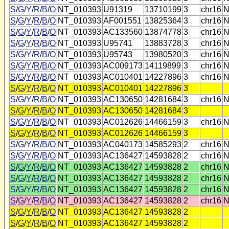
S
/
G
/
Y
/
R
/
B
/
O
NT_010393
U91319
13710199
3
chr16
N
S
/
G
/
Y
/
R
/
B
/
O
NT_010393
AF001551
13825364
3
chr16
N
S
/
G
/
Y
/
R
/
B
/
O
NT_010393
AC133560
13874778
3
chr16
N
S
/
G
/
Y
/
R
/
B
/
O
NT_010393
U95741
13883728
3
chr16
N
S
/
G
/
Y
/
R
/
B
/
O
NT_010393
U95743
13980520
3
chr16
N
S
/
G
/
Y
/
R
/
B
/
O
NT_010393
AC009173
14119899
3
chr16
N
S
/
G
/
Y
/
R
/
B
/
O
NT_010393
AC010401
14227896
3
chr16
N
S
/
G
/
Y
/
R
/
B
/
O
NT_010393
AC010401
14227896
3
S
/
G
/
Y
/
R
/
B
/
O
NT_010393
AC130650
14281684
3
chr16
N
S
/
G
/
Y
/
R
/
B
/
O
NT_010393
AC130650
14281684
3
S
/
G
/
Y
/
R
/
B
/
O
NT_010393
AC012626
14466159
3
chr16
N
S
/
G
/
Y
/
R
/
B
/
O
NT_010393
AC012626
14466159
3
S
/
G
/
Y
/
R
/
B
/
O
NT_010393
AC040173
14585293
2
chr16
N
S
/
G
/
Y
/
R
/
B
/
O
NT_010393
AC136427
14593828
2
chr16
N
S
/
G
/
Y
/
R
/
B
/
O
NT_010393
AC136427
14593828
2
chr16
N
S
/
G
/
Y
/
R
/
B
/
O
NT_010393
AC136427
14593828
2
chr16
N
S
/
G
/
Y
/
R
/
B
/
O
NT_010393
AC136427
14593828
2
chr16
N
S
/
G
/
Y
/
R
/
B
/
O
NT_010393
AC136427
14593828
2
chr16
N
S
/
G
/
Y
/
R
/
B
/
O
NT_010393
AC136427
14593828
2
S
/
G
/
Y
/
R
/
B
/
O
NT_010393
AC136427
14593828
2