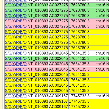
S
/
G
/
Y
/
R
/
B
/
O
NT_010393
AC027275
17623780
3
chr16
N
S
/
G
/
Y
/
R
/
B
/
O
NT_010393
AC027275
17623780
3
chr16
N
S
/
G
/
Y
/
R
/
B
/
O
NT_010393
AC027275
17623780
3
chr16
N
S
/
G
/
Y
/
R
/
B
/
O
NT_010393
AC027275
17623780
3
chr16
N
S
/
G
/
Y
/
R
/
B
/
O
NT_010393
AC027275
17623780
3
chr16
N
S
/
G
/
Y
/
R
/
B
/
O
NT_010393
AC027275
17623780
3
S
/
G
/
Y
/
R
/
B
/
O
NT_010393
AC027275
17623780
3
S
/
G
/
Y
/
R
/
B
/
O
NT_010393
AC027275
17623780
3
S
/
G
/
Y
/
R
/
B
/
O
NT_010393
AC027275
17623780
3
S
/
G
/
Y
/
R
/
B
/
O
NT_010393
AC002045
17654135
3
chr16
N
S
/
G
/
Y
/
R
/
B
/
O
NT_010393
AC002045
17654135
3
chr16
N
S
/
G
/
Y
/
R
/
B
/
O
NT_010393
AC002045
17654135
3
chr16
N
S
/
G
/
Y
/
R
/
B
/
O
NT_010393
AC002045
17654135
3
chr16
N
S
/
G
/
Y
/
R
/
B
/
O
NT_010393
AC002045
17654135
3
S
/
G
/
Y
/
R
/
B
/
O
NT_010393
AC002045
17654135
3
S
/
G
/
Y
/
R
/
B
/
O
NT_010393
AC002045
17654135
3
S
/
G
/
Y
/
R
/
B
/
O
NT_010393
AC002045
17654135
3
S
/
G
/
Y
/
R
/
B
/
O
NT_010393
AC009167
17745733
3
chr16
N
S
/
G
/
Y
/
R
/
B
/
O
NT_010393
AC009167
17745733
3
S
/
G
/
Y
/
R
/
B
/
O
NT_010393
AC009167
17745733
3