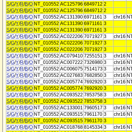
S
/
G
/
Y
/
R
/
B
/
O
NT_010552
AC125796
6849712
2
S
/
G
/
Y
/
R
/
B
/
O
NT_010552
AC125796
6849712
2
S
/
G
/
Y
/
R
/
B
/
O
NT_010552
AC131390
6971161
3
chr16
N
S
/
G
/
Y
/
R
/
B
/
O
NT_010552
AC131390
6971161
3
S
/
G
/
Y
/
R
/
B
/
O
NT_010552
AC131390
6971161
3
S
/
G
/
Y
/
R
/
B
/
O
NT_010552
AC022206
7071927
3
chr16
N
S
/
G
/
Y
/
R
/
B
/
O
NT_010552
AC022206
7071927
3
S
/
G
/
Y
/
R
/
B
/
O
NT_010552
AC022206
7071927
3
S
/
G
/
Y
/
R
/
B
/
O
NT_010552
AC079410
7255151
3
chr16
N
S
/
G
/
Y
/
R
/
B
/
O
NT_010552
AC007222
7326980
3
chr16
N
S
/
G
/
Y
/
R
/
B
/
O
NT_010552
AC006075
7514173
3
chr16
N
S
/
G
/
Y
/
R
/
B
/
O
NT_010552
AC027683
7682850
3
chr16
N
S
/
G
/
Y
/
R
/
B
/
O
NT_010552
AC005774
7692920
3
chr16
N
S
/
G
/
Y
/
R
/
B
/
O
NT_010552
AC005774
7692920
3
S
/
G
/
Y
/
R
/
B
/
O
NT_010552
AC093522
7853758
3
chr16
N
S
/
G
/
Y
/
R
/
B
/
O
NT_010552
AC093522
7853758
3
S
/
G
/
Y
/
R
/
B
/
O
NT_010552
AC133001
7960517
3
chr16
N
S
/
G
/
Y
/
R
/
B
/
O
NT_010552
AC093515
7961170
3
chr16
N
S
/
G
/
Y
/
R
/
B
/
O
NT_010552
AC093515
7961170
3
S
/
G
/
Y
/
R
/
B
/
O
NT_010552
AC018768
8145334
3
chr16
N