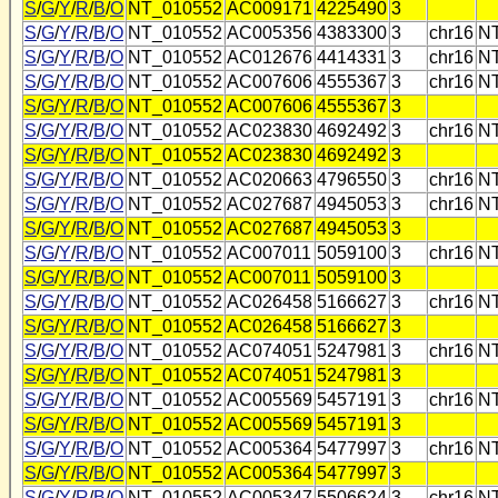
S
/
G
/
Y
/
R
/
B
/
O
NT_010552
AC009171
4225490
3
S
/
G
/
Y
/
R
/
B
/
O
NT_010552
AC005356
4383300
3
chr16
N
S
/
G
/
Y
/
R
/
B
/
O
NT_010552
AC012676
4414331
3
chr16
N
S
/
G
/
Y
/
R
/
B
/
O
NT_010552
AC007606
4555367
3
chr16
N
S
/
G
/
Y
/
R
/
B
/
O
NT_010552
AC007606
4555367
3
S
/
G
/
Y
/
R
/
B
/
O
NT_010552
AC023830
4692492
3
chr16
N
S
/
G
/
Y
/
R
/
B
/
O
NT_010552
AC023830
4692492
3
S
/
G
/
Y
/
R
/
B
/
O
NT_010552
AC020663
4796550
3
chr16
N
S
/
G
/
Y
/
R
/
B
/
O
NT_010552
AC027687
4945053
3
chr16
N
S
/
G
/
Y
/
R
/
B
/
O
NT_010552
AC027687
4945053
3
S
/
G
/
Y
/
R
/
B
/
O
NT_010552
AC007011
5059100
3
chr16
N
S
/
G
/
Y
/
R
/
B
/
O
NT_010552
AC007011
5059100
3
S
/
G
/
Y
/
R
/
B
/
O
NT_010552
AC026458
5166627
3
chr16
N
S
/
G
/
Y
/
R
/
B
/
O
NT_010552
AC026458
5166627
3
S
/
G
/
Y
/
R
/
B
/
O
NT_010552
AC074051
5247981
3
chr16
N
S
/
G
/
Y
/
R
/
B
/
O
NT_010552
AC074051
5247981
3
S
/
G
/
Y
/
R
/
B
/
O
NT_010552
AC005569
5457191
3
chr16
N
S
/
G
/
Y
/
R
/
B
/
O
NT_010552
AC005569
5457191
3
S
/
G
/
Y
/
R
/
B
/
O
NT_010552
AC005364
5477997
3
chr16
N
S
/
G
/
Y
/
R
/
B
/
O
NT_010552
AC005364
5477997
3
S
/
G
/
Y
/
R
/
B
/
O
NT_010552
AC005347
5506624
3
chr16
N