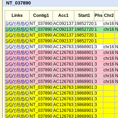
NT_037890
Links
Contig1
Acc1
Start1
Phs
Chr2
S
/
G
/
Y
/
R
/
B
/
O
NT_037890
AC092137
19852720
1
chr16
N
S
/
G
/
Y
/
R
/
B
/
O
NT_037890
AC092137
19852720
1
chr16
N
S
/
G
/
Y
/
R
/
B
/
O
NT_037890
AC092137
19852720
1
S
/
G
/
Y
/
R
/
B
/
O
NT_037890
AC092137
19852720
1
S
/
G
/
Y
/
R
/
B
/
O
NT_037890
AC126763
19868901
3
chr16
N
S
/
G
/
Y
/
R
/
B
/
O
NT_037890
AC126763
19868901
3
chr16
N
S
/
G
/
Y
/
R
/
B
/
O
NT_037890
AC126763
19868901
3
chr16
N
S
/
G
/
Y
/
R
/
B
/
O
NT_037890
AC126763
19868901
3
chr16
N
S
/
G
/
Y
/
R
/
B
/
O
NT_037890
AC126763
19868901
3
chr16
N
S
/
G
/
Y
/
R
/
B
/
O
NT_037890
AC126763
19868901
3
chr16
N
S
/
G
/
Y
/
R
/
B
/
O
NT_037890
AC126763
19868901
3
chr16
N
S
/
G
/
Y
/
R
/
B
/
O
NT_037890
AC126763
19868901
3
S
/
G
/
Y
/
R
/
B
/
O
NT_037890
AC126763
19868901
3
S
/
G
/
Y
/
R
/
B
/
O
NT_037890
AC126763
19868901
3
S
/
G
/
Y
/
R
/
B
/
O
NT_037890
AC126763
19868901
3
S
/
G
/
Y
/
R
/
B
/
O
NT_037890
AC126763
19868901
3
S
/
G
/
Y
/
R
/
B
/
O
NT_037890
AC126763
19868901
3