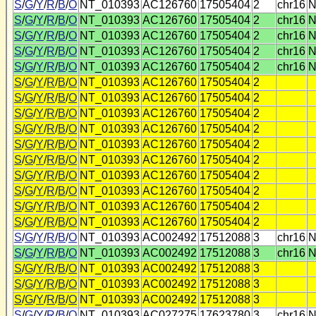
S
/
G
/
Y
/
R
/
B
/
O
NT_010393
AC126760
17505404
2
chr16
N
S
/
G
/
Y
/
R
/
B
/
O
NT_010393
AC126760
17505404
2
chr16
N
S
/
G
/
Y
/
R
/
B
/
O
NT_010393
AC126760
17505404
2
chr16
N
S
/
G
/
Y
/
R
/
B
/
O
NT_010393
AC126760
17505404
2
chr16
N
S
/
G
/
Y
/
R
/
B
/
O
NT_010393
AC126760
17505404
2
chr16
N
S
/
G
/
Y
/
R
/
B
/
O
NT_010393
AC126760
17505404
2
S
/
G
/
Y
/
R
/
B
/
O
NT_010393
AC126760
17505404
2
S
/
G
/
Y
/
R
/
B
/
O
NT_010393
AC126760
17505404
2
S
/
G
/
Y
/
R
/
B
/
O
NT_010393
AC126760
17505404
2
S
/
G
/
Y
/
R
/
B
/
O
NT_010393
AC126760
17505404
2
S
/
G
/
Y
/
R
/
B
/
O
NT_010393
AC126760
17505404
2
S
/
G
/
Y
/
R
/
B
/
O
NT_010393
AC126760
17505404
2
S
/
G
/
Y
/
R
/
B
/
O
NT_010393
AC126760
17505404
2
S
/
G
/
Y
/
R
/
B
/
O
NT_010393
AC126760
17505404
2
S
/
G
/
Y
/
R
/
B
/
O
NT_010393
AC126760
17505404
2
S
/
G
/
Y
/
R
/
B
/
O
NT_010393
AC002492
17512088
3
chr16
N
S
/
G
/
Y
/
R
/
B
/
O
NT_010393
AC002492
17512088
3
chr16
N
S
/
G
/
Y
/
R
/
B
/
O
NT_010393
AC002492
17512088
3
S
/
G
/
Y
/
R
/
B
/
O
NT_010393
AC002492
17512088
3
S
/
G
/
Y
/
R
/
B
/
O
NT_010393
AC002492
17512088
3
S
/
G
/
Y
/
R
/
B
/
O
NT_010393
AC027275
17623780
3
chr16
N