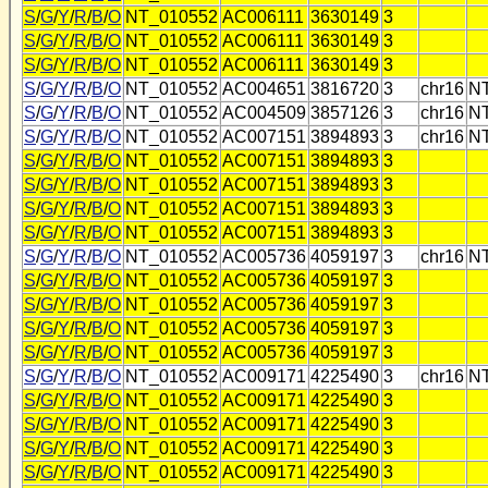
S
/
G
/
Y
/
R
/
B
/
O
NT_010552
AC006111
3630149
3
S
/
G
/
Y
/
R
/
B
/
O
NT_010552
AC006111
3630149
3
S
/
G
/
Y
/
R
/
B
/
O
NT_010552
AC006111
3630149
3
S
/
G
/
Y
/
R
/
B
/
O
NT_010552
AC004651
3816720
3
chr16
N
S
/
G
/
Y
/
R
/
B
/
O
NT_010552
AC004509
3857126
3
chr16
N
S
/
G
/
Y
/
R
/
B
/
O
NT_010552
AC007151
3894893
3
chr16
N
S
/
G
/
Y
/
R
/
B
/
O
NT_010552
AC007151
3894893
3
S
/
G
/
Y
/
R
/
B
/
O
NT_010552
AC007151
3894893
3
S
/
G
/
Y
/
R
/
B
/
O
NT_010552
AC007151
3894893
3
S
/
G
/
Y
/
R
/
B
/
O
NT_010552
AC007151
3894893
3
S
/
G
/
Y
/
R
/
B
/
O
NT_010552
AC005736
4059197
3
chr16
N
S
/
G
/
Y
/
R
/
B
/
O
NT_010552
AC005736
4059197
3
S
/
G
/
Y
/
R
/
B
/
O
NT_010552
AC005736
4059197
3
S
/
G
/
Y
/
R
/
B
/
O
NT_010552
AC005736
4059197
3
S
/
G
/
Y
/
R
/
B
/
O
NT_010552
AC005736
4059197
3
S
/
G
/
Y
/
R
/
B
/
O
NT_010552
AC009171
4225490
3
chr16
N
S
/
G
/
Y
/
R
/
B
/
O
NT_010552
AC009171
4225490
3
S
/
G
/
Y
/
R
/
B
/
O
NT_010552
AC009171
4225490
3
S
/
G
/
Y
/
R
/
B
/
O
NT_010552
AC009171
4225490
3
S
/
G
/
Y
/
R
/
B
/
O
NT_010552
AC009171
4225490
3