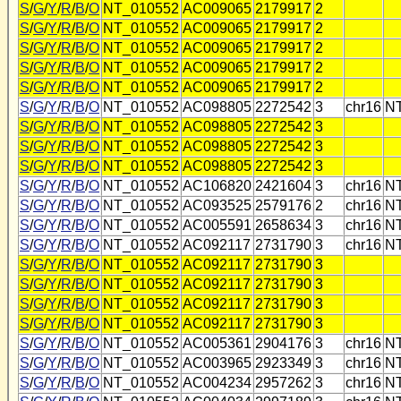
S
/
G
/
Y
/
R
/
B
/
O
NT_010552
AC009065
2179917
2
S
/
G
/
Y
/
R
/
B
/
O
NT_010552
AC009065
2179917
2
S
/
G
/
Y
/
R
/
B
/
O
NT_010552
AC009065
2179917
2
S
/
G
/
Y
/
R
/
B
/
O
NT_010552
AC009065
2179917
2
S
/
G
/
Y
/
R
/
B
/
O
NT_010552
AC009065
2179917
2
S
/
G
/
Y
/
R
/
B
/
O
NT_010552
AC098805
2272542
3
chr16
N
S
/
G
/
Y
/
R
/
B
/
O
NT_010552
AC098805
2272542
3
S
/
G
/
Y
/
R
/
B
/
O
NT_010552
AC098805
2272542
3
S
/
G
/
Y
/
R
/
B
/
O
NT_010552
AC098805
2272542
3
S
/
G
/
Y
/
R
/
B
/
O
NT_010552
AC106820
2421604
3
chr16
N
S
/
G
/
Y
/
R
/
B
/
O
NT_010552
AC093525
2579176
2
chr16
N
S
/
G
/
Y
/
R
/
B
/
O
NT_010552
AC005591
2658634
3
chr16
N
S
/
G
/
Y
/
R
/
B
/
O
NT_010552
AC092117
2731790
3
chr16
N
S
/
G
/
Y
/
R
/
B
/
O
NT_010552
AC092117
2731790
3
S
/
G
/
Y
/
R
/
B
/
O
NT_010552
AC092117
2731790
3
S
/
G
/
Y
/
R
/
B
/
O
NT_010552
AC092117
2731790
3
S
/
G
/
Y
/
R
/
B
/
O
NT_010552
AC092117
2731790
3
S
/
G
/
Y
/
R
/
B
/
O
NT_010552
AC005361
2904176
3
chr16
N
S
/
G
/
Y
/
R
/
B
/
O
NT_010552
AC003965
2923349
3
chr16
N
S
/
G
/
Y
/
R
/
B
/
O
NT_010552
AC004234
2957262
3
chr16
N