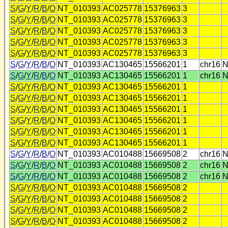
S
/
G
/
Y
/
R
/
B
/
O
NT_010393
AC025778
15376963
3
S
/
G
/
Y
/
R
/
B
/
O
NT_010393
AC025778
15376963
3
S
/
G
/
Y
/
R
/
B
/
O
NT_010393
AC025778
15376963
3
S
/
G
/
Y
/
R
/
B
/
O
NT_010393
AC025778
15376963
3
S
/
G
/
Y
/
R
/
B
/
O
NT_010393
AC025778
15376963
3
S
/
G
/
Y
/
R
/
B
/
O
NT_010393
AC130465
15566201
1
chr16
N
S
/
G
/
Y
/
R
/
B
/
O
NT_010393
AC130465
15566201
1
chr16
N
S
/
G
/
Y
/
R
/
B
/
O
NT_010393
AC130465
15566201
1
S
/
G
/
Y
/
R
/
B
/
O
NT_010393
AC130465
15566201
1
S
/
G
/
Y
/
R
/
B
/
O
NT_010393
AC130465
15566201
1
S
/
G
/
Y
/
R
/
B
/
O
NT_010393
AC130465
15566201
1
S
/
G
/
Y
/
R
/
B
/
O
NT_010393
AC130465
15566201
1
S
/
G
/
Y
/
R
/
B
/
O
NT_010393
AC130465
15566201
1
S
/
G
/
Y
/
R
/
B
/
O
NT_010393
AC010488
15669508
2
chr16
N
S
/
G
/
Y
/
R
/
B
/
O
NT_010393
AC010488
15669508
2
chr16
N
S
/
G
/
Y
/
R
/
B
/
O
NT_010393
AC010488
15669508
2
chr16
N
S
/
G
/
Y
/
R
/
B
/
O
NT_010393
AC010488
15669508
2
S
/
G
/
Y
/
R
/
B
/
O
NT_010393
AC010488
15669508
2
S
/
G
/
Y
/
R
/
B
/
O
NT_010393
AC010488
15669508
2
S
/
G
/
Y
/
R
/
B
/
O
NT_010393
AC010488
15669508
2