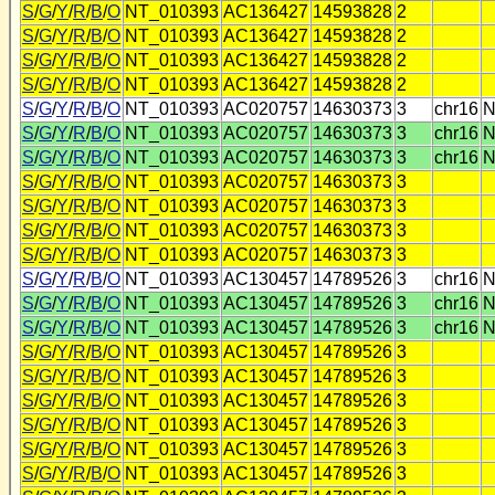
S
/
G
/
Y
/
R
/
B
/
O
NT_010393
AC136427
14593828
2
S
/
G
/
Y
/
R
/
B
/
O
NT_010393
AC136427
14593828
2
S
/
G
/
Y
/
R
/
B
/
O
NT_010393
AC136427
14593828
2
S
/
G
/
Y
/
R
/
B
/
O
NT_010393
AC136427
14593828
2
S
/
G
/
Y
/
R
/
B
/
O
NT_010393
AC020757
14630373
3
chr16
N
S
/
G
/
Y
/
R
/
B
/
O
NT_010393
AC020757
14630373
3
chr16
N
S
/
G
/
Y
/
R
/
B
/
O
NT_010393
AC020757
14630373
3
chr16
N
S
/
G
/
Y
/
R
/
B
/
O
NT_010393
AC020757
14630373
3
S
/
G
/
Y
/
R
/
B
/
O
NT_010393
AC020757
14630373
3
S
/
G
/
Y
/
R
/
B
/
O
NT_010393
AC020757
14630373
3
S
/
G
/
Y
/
R
/
B
/
O
NT_010393
AC020757
14630373
3
S
/
G
/
Y
/
R
/
B
/
O
NT_010393
AC130457
14789526
3
chr16
N
S
/
G
/
Y
/
R
/
B
/
O
NT_010393
AC130457
14789526
3
chr16
N
S
/
G
/
Y
/
R
/
B
/
O
NT_010393
AC130457
14789526
3
chr16
N
S
/
G
/
Y
/
R
/
B
/
O
NT_010393
AC130457
14789526
3
S
/
G
/
Y
/
R
/
B
/
O
NT_010393
AC130457
14789526
3
S
/
G
/
Y
/
R
/
B
/
O
NT_010393
AC130457
14789526
3
S
/
G
/
Y
/
R
/
B
/
O
NT_010393
AC130457
14789526
3
S
/
G
/
Y
/
R
/
B
/
O
NT_010393
AC130457
14789526
3
S
/
G
/
Y
/
R
/
B
/
O
NT_010393
AC130457
14789526
3