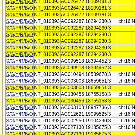
S
/
G
/
Y
/
R
/
B
/
O
NT_010393
AC026472
18109181
3
S
/
G
/
Y
/
R
/
B
/
O
NT_010393
AC026472
18109181
3
S
/
G
/
Y
/
R
/
B
/
O
NT_010393
AC026472
18109181
3
S
/
G
/
Y
/
R
/
B
/
O
NT_010393
AC092287
18294230
3
chr16
N
S
/
G
/
Y
/
R
/
B
/
O
NT_010393
AC092287
18294230
3
S
/
G
/
Y
/
R
/
B
/
O
NT_010393
AC092287
18294230
3
S
/
G
/
Y
/
R
/
B
/
O
NT_010393
AC092287
18294230
3
S
/
G
/
Y
/
R
/
B
/
O
NT_010393
AC092287
18294230
3
S
/
G
/
Y
/
R
/
B
/
O
NT_010393
AC092287
18294230
3
S
/
G
/
Y
/
R
/
B
/
O
NT_010393
AC099518
18394452
3
chr16
N
S
/
G
/
Y
/
R
/
B
/
O
NT_010393
AC099518
18394452
3
S
/
G
/
Y
/
R
/
B
/
O
NT_010393
AC010494
18589678
3
chr16
N
S
/
G
/
Y
/
R
/
B
/
O
NT_010393
AC003003
18659651
3
chr16
N
S
/
G
/
Y
/
R
/
B
/
O
NT_010393
AC003003
18659651
3
S
/
G
/
Y
/
R
/
B
/
O
NT_010393
AC130456
18755158
3
chr16
N
S
/
G
/
Y
/
R
/
B
/
O
NT_010393
AC130456
18755158
3
S
/
G
/
Y
/
R
/
B
/
O
NT_010393
AC003108
18947736
3
chr16
N
S
/
G
/
Y
/
R
/
B
/
O
NT_010393
AC012621
19099525
3
chr16
N
S
/
G
/
Y
/
R
/
B
/
O
NT_010393
AC002550
19104290
3
chr16
N
S
/
G
/
Y
/
R
/
B
/
O
NT_010393
AC027130
19185675
3
chr16
N
S
/
G
/
Y
/
R
/
B
/
O
NT_010393
AC027130
19185675
3