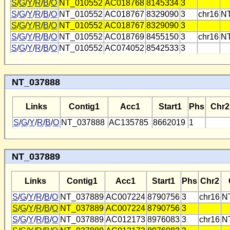
S
/
G
/
Y
/
R
/
B
/
O
NT_010552
AC018768
8145334
3
S
/
G
/
Y
/
R
/
B
/
O
NT_010552
AC018767
8329090
3
chr16
N
S
/
G
/
Y
/
R
/
B
/
O
NT_010552
AC018767
8329090
3
S
/
G
/
Y
/
R
/
B
/
O
NT_010552
AC018769
8455150
3
chr16
N
S
/
G
/
Y
/
R
/
B
/
O
NT_010552
AC074052
8542533
3
NT_037888
Links
Contig1
Acc1
Start1
Phs
Chr2
S
/
G
/
Y
/
R
/
B
/
O
NT_037888
AC135785
8662019
1
NT_037889
Links
Contig1
Acc1
Start1
Phs
Chr2
S
/
G
/
Y
/
R
/
B
/
O
NT_037889
AC007224
8790756
3
chr16
N
S
/
G
/
Y
/
R
/
B
/
O
NT_037889
AC007224
8790756
3
S
/
G
/
Y
/
R
/
B
/
O
NT_037889
AC012173
8976083
3
chr16
N