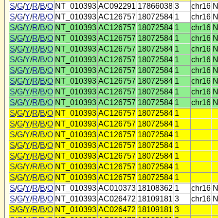
S
/
G
/
Y
/
R
/
B
/
O
NT_010393
AC092291
17866038
3
chr16
N
S
/
G
/
Y
/
R
/
B
/
O
NT_010393
AC126757
18072584
1
chr16
N
S
/
G
/
Y
/
R
/
B
/
O
NT_010393
AC126757
18072584
1
chr16
N
S
/
G
/
Y
/
R
/
B
/
O
NT_010393
AC126757
18072584
1
chr16
N
S
/
G
/
Y
/
R
/
B
/
O
NT_010393
AC126757
18072584
1
chr16
N
S
/
G
/
Y
/
R
/
B
/
O
NT_010393
AC126757
18072584
1
chr16
N
S
/
G
/
Y
/
R
/
B
/
O
NT_010393
AC126757
18072584
1
chr16
N
S
/
G
/
Y
/
R
/
B
/
O
NT_010393
AC126757
18072584
1
chr16
N
S
/
G
/
Y
/
R
/
B
/
O
NT_010393
AC126757
18072584
1
chr16
N
S
/
G
/
Y
/
R
/
B
/
O
NT_010393
AC126757
18072584
1
chr16
N
S
/
G
/
Y
/
R
/
B
/
O
NT_010393
AC126757
18072584
1
S
/
G
/
Y
/
R
/
B
/
O
NT_010393
AC126757
18072584
1
S
/
G
/
Y
/
R
/
B
/
O
NT_010393
AC126757
18072584
1
S
/
G
/
Y
/
R
/
B
/
O
NT_010393
AC126757
18072584
1
S
/
G
/
Y
/
R
/
B
/
O
NT_010393
AC126757
18072584
1
S
/
G
/
Y
/
R
/
B
/
O
NT_010393
AC126757
18072584
1
S
/
G
/
Y
/
R
/
B
/
O
NT_010393
AC126757
18072584
1
S
/
G
/
Y
/
R
/
B
/
O
NT_010393
AC010373
18108362
1
chr16
N
S
/
G
/
Y
/
R
/
B
/
O
NT_010393
AC026472
18109181
3
chr16
N
S
/
G
/
Y
/
R
/
B
/
O
NT_010393
AC026472
18109181
3