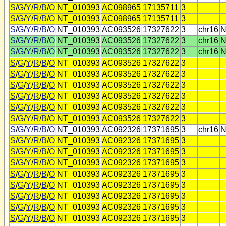
S
/
G
/
Y
/
R
/
B
/
O
NT_010393
AC098965
17135711
3
S
/
G
/
Y
/
R
/
B
/
O
NT_010393
AC098965
17135711
3
S
/
G
/
Y
/
R
/
B
/
O
NT_010393
AC093526
17327622
3
chr16
N
S
/
G
/
Y
/
R
/
B
/
O
NT_010393
AC093526
17327622
3
chr16
N
S
/
G
/
Y
/
R
/
B
/
O
NT_010393
AC093526
17327622
3
chr16
N
S
/
G
/
Y
/
R
/
B
/
O
NT_010393
AC093526
17327622
3
S
/
G
/
Y
/
R
/
B
/
O
NT_010393
AC093526
17327622
3
S
/
G
/
Y
/
R
/
B
/
O
NT_010393
AC093526
17327622
3
S
/
G
/
Y
/
R
/
B
/
O
NT_010393
AC093526
17327622
3
S
/
G
/
Y
/
R
/
B
/
O
NT_010393
AC093526
17327622
3
S
/
G
/
Y
/
R
/
B
/
O
NT_010393
AC093526
17327622
3
S
/
G
/
Y
/
R
/
B
/
O
NT_010393
AC092326
17371695
3
chr16
N
S
/
G
/
Y
/
R
/
B
/
O
NT_010393
AC092326
17371695
3
S
/
G
/
Y
/
R
/
B
/
O
NT_010393
AC092326
17371695
3
S
/
G
/
Y
/
R
/
B
/
O
NT_010393
AC092326
17371695
3
S
/
G
/
Y
/
R
/
B
/
O
NT_010393
AC092326
17371695
3
S
/
G
/
Y
/
R
/
B
/
O
NT_010393
AC092326
17371695
3
S
/
G
/
Y
/
R
/
B
/
O
NT_010393
AC092326
17371695
3
S
/
G
/
Y
/
R
/
B
/
O
NT_010393
AC092326
17371695
3
S
/
G
/
Y
/
R
/
B
/
O
NT_010393
AC092326
17371695
3