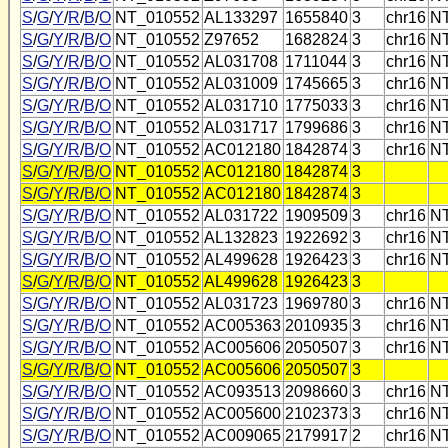
S
/
G
/
Y
/
R
/
B
/
O
NT_010552
AL133297
1655840
3
chr16
N
S
/
G
/
Y
/
R
/
B
/
O
NT_010552
Z97652
1682824
3
chr16
N
S
/
G
/
Y
/
R
/
B
/
O
NT_010552
AL031708
1711044
3
chr16
N
S
/
G
/
Y
/
R
/
B
/
O
NT_010552
AL031009
1745665
3
chr16
N
S
/
G
/
Y
/
R
/
B
/
O
NT_010552
AL031710
1775033
3
chr16
N
S
/
G
/
Y
/
R
/
B
/
O
NT_010552
AL031717
1799686
3
chr16
N
S
/
G
/
Y
/
R
/
B
/
O
NT_010552
AC012180
1842874
3
chr16
N
S
/
G
/
Y
/
R
/
B
/
O
NT_010552
AC012180
1842874
3
S
/
G
/
Y
/
R
/
B
/
O
NT_010552
AC012180
1842874
3
S
/
G
/
Y
/
R
/
B
/
O
NT_010552
AL031722
1909509
3
chr16
N
S
/
G
/
Y
/
R
/
B
/
O
NT_010552
AL132823
1922692
3
chr16
N
S
/
G
/
Y
/
R
/
B
/
O
NT_010552
AL499628
1926423
3
chr16
N
S
/
G
/
Y
/
R
/
B
/
O
NT_010552
AL499628
1926423
3
S
/
G
/
Y
/
R
/
B
/
O
NT_010552
AL031723
1969780
3
chr16
N
S
/
G
/
Y
/
R
/
B
/
O
NT_010552
AC005363
2010935
3
chr16
N
S
/
G
/
Y
/
R
/
B
/
O
NT_010552
AC005606
2050507
3
chr16
N
S
/
G
/
Y
/
R
/
B
/
O
NT_010552
AC005606
2050507
3
S
/
G
/
Y
/
R
/
B
/
O
NT_010552
AC093513
2098660
3
chr16
N
S
/
G
/
Y
/
R
/
B
/
O
NT_010552
AC005600
2102373
3
chr16
N
S
/
G
/
Y
/
R
/
B
/
O
NT_010552
AC009065
2179917
2
chr16
N