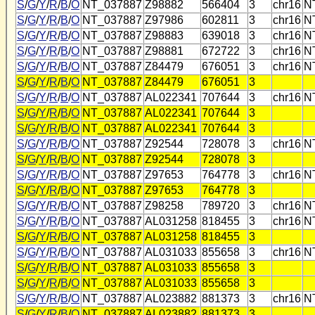
S
/
G
/
Y
/
R
/
B
/
O
NT_037887
Z98882
566404
3
chr16
N
S
/
G
/
Y
/
R
/
B
/
O
NT_037887
Z97986
602811
3
chr16
N
S
/
G
/
Y
/
R
/
B
/
O
NT_037887
Z98883
639018
3
chr16
N
S
/
G
/
Y
/
R
/
B
/
O
NT_037887
Z98881
672722
3
chr16
N
S
/
G
/
Y
/
R
/
B
/
O
NT_037887
Z84479
676051
3
chr16
N
S
/
G
/
Y
/
R
/
B
/
O
NT_037887
Z84479
676051
3
S
/
G
/
Y
/
R
/
B
/
O
NT_037887
AL022341
707644
3
chr16
N
S
/
G
/
Y
/
R
/
B
/
O
NT_037887
AL022341
707644
3
S
/
G
/
Y
/
R
/
B
/
O
NT_037887
AL022341
707644
3
S
/
G
/
Y
/
R
/
B
/
O
NT_037887
Z92544
728078
3
chr16
N
S
/
G
/
Y
/
R
/
B
/
O
NT_037887
Z92544
728078
3
S
/
G
/
Y
/
R
/
B
/
O
NT_037887
Z97653
764778
3
chr16
N
S
/
G
/
Y
/
R
/
B
/
O
NT_037887
Z97653
764778
3
S
/
G
/
Y
/
R
/
B
/
O
NT_037887
Z98258
789720
3
chr16
N
S
/
G
/
Y
/
R
/
B
/
O
NT_037887
AL031258
818455
3
chr16
N
S
/
G
/
Y
/
R
/
B
/
O
NT_037887
AL031258
818455
3
S
/
G
/
Y
/
R
/
B
/
O
NT_037887
AL031033
855658
3
chr16
N
S
/
G
/
Y
/
R
/
B
/
O
NT_037887
AL031033
855658
3
S
/
G
/
Y
/
R
/
B
/
O
NT_037887
AL031033
855658
3
S
/
G
/
Y
/
R
/
B
/
O
NT_037887
AL023882
881373
3
chr16
N
S
/
G
/
Y
/
R
/
B
/
O
NT_037887
AL023882
881373
3