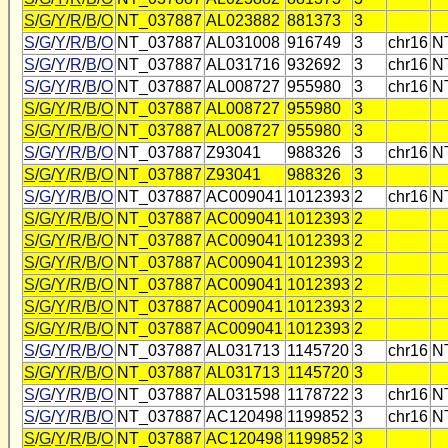
S
/
G
/
Y
/
R
/
B
/
O
NT_037887
AL023882
881373
3
S
/
G
/
Y
/
R
/
B
/
O
NT_037887
AL031008
916749
3
chr16
N
S
/
G
/
Y
/
R
/
B
/
O
NT_037887
AL031716
932692
3
chr16
N
S
/
G
/
Y
/
R
/
B
/
O
NT_037887
AL008727
955980
3
chr16
N
S
/
G
/
Y
/
R
/
B
/
O
NT_037887
AL008727
955980
3
S
/
G
/
Y
/
R
/
B
/
O
NT_037887
AL008727
955980
3
S
/
G
/
Y
/
R
/
B
/
O
NT_037887
Z93041
988326
3
chr16
N
S
/
G
/
Y
/
R
/
B
/
O
NT_037887
Z93041
988326
3
S
/
G
/
Y
/
R
/
B
/
O
NT_037887
AC009041
1012393
2
chr16
N
S
/
G
/
Y
/
R
/
B
/
O
NT_037887
AC009041
1012393
2
S
/
G
/
Y
/
R
/
B
/
O
NT_037887
AC009041
1012393
2
S
/
G
/
Y
/
R
/
B
/
O
NT_037887
AC009041
1012393
2
S
/
G
/
Y
/
R
/
B
/
O
NT_037887
AC009041
1012393
2
S
/
G
/
Y
/
R
/
B
/
O
NT_037887
AC009041
1012393
2
S
/
G
/
Y
/
R
/
B
/
O
NT_037887
AC009041
1012393
2
S
/
G
/
Y
/
R
/
B
/
O
NT_037887
AL031713
1145720
3
chr16
N
S
/
G
/
Y
/
R
/
B
/
O
NT_037887
AL031713
1145720
3
S
/
G
/
Y
/
R
/
B
/
O
NT_037887
AL031598
1178722
3
chr16
N
S
/
G
/
Y
/
R
/
B
/
O
NT_037887
AC120498
1199852
3
chr16
N
S
/
G
/
Y
/
R
/
B
/
O
NT_037887
AC120498
1199852
3