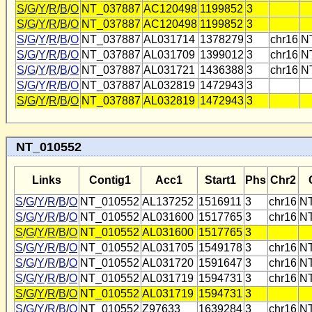
S
/
G
/
Y
/
R
/
B
/
O
NT_037887
AC120498
1199852
3
S
/
G
/
Y
/
R
/
B
/
O
NT_037887
AC120498
1199852
3
S
/
G
/
Y
/
R
/
B
/
O
NT_037887
AL031714
1378279
3
chr16
N
S
/
G
/
Y
/
R
/
B
/
O
NT_037887
AL031709
1399012
3
chr16
N
S
/
G
/
Y
/
R
/
B
/
O
NT_037887
AL031721
1436388
3
chr16
N
S
/
G
/
Y
/
R
/
B
/
O
NT_037887
AL032819
1472943
3
S
/
G
/
Y
/
R
/
B
/
O
NT_037887
AL032819
1472943
3
NT_010552
Links
Contig1
Acc1
Start1
Phs
Chr2
S
/
G
/
Y
/
R
/
B
/
O
NT_010552
AL137252
1516911
3
chr16
N
S
/
G
/
Y
/
R
/
B
/
O
NT_010552
AL031600
1517765
3
chr16
N
S
/
G
/
Y
/
R
/
B
/
O
NT_010552
AL031600
1517765
3
S
/
G
/
Y
/
R
/
B
/
O
NT_010552
AL031705
1549178
3
chr16
N
S
/
G
/
Y
/
R
/
B
/
O
NT_010552
AL031720
1591647
3
chr16
N
S
/
G
/
Y
/
R
/
B
/
O
NT_010552
AL031719
1594731
3
chr16
N
S
/
G
/
Y
/
R
/
B
/
O
NT_010552
AL031719
1594731
3
S
/
G
/
Y
/
R
/
B
/
O
NT_010552
Z97633
1639284
3
chr16
N