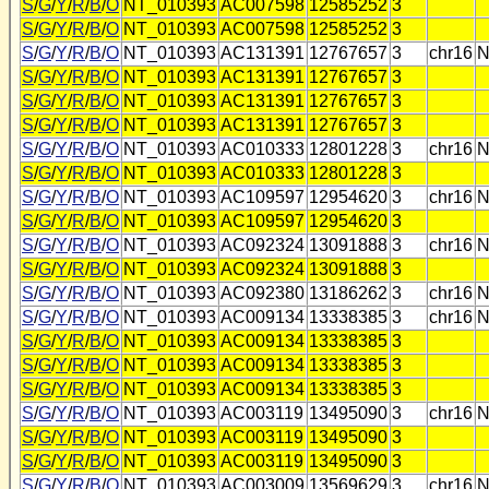
S
/
G
/
Y
/
R
/
B
/
O
NT_010393
AC007598
12585252
3
S
/
G
/
Y
/
R
/
B
/
O
NT_010393
AC007598
12585252
3
S
/
G
/
Y
/
R
/
B
/
O
NT_010393
AC131391
12767657
3
chr16
N
S
/
G
/
Y
/
R
/
B
/
O
NT_010393
AC131391
12767657
3
S
/
G
/
Y
/
R
/
B
/
O
NT_010393
AC131391
12767657
3
S
/
G
/
Y
/
R
/
B
/
O
NT_010393
AC131391
12767657
3
S
/
G
/
Y
/
R
/
B
/
O
NT_010393
AC010333
12801228
3
chr16
N
S
/
G
/
Y
/
R
/
B
/
O
NT_010393
AC010333
12801228
3
S
/
G
/
Y
/
R
/
B
/
O
NT_010393
AC109597
12954620
3
chr16
N
S
/
G
/
Y
/
R
/
B
/
O
NT_010393
AC109597
12954620
3
S
/
G
/
Y
/
R
/
B
/
O
NT_010393
AC092324
13091888
3
chr16
N
S
/
G
/
Y
/
R
/
B
/
O
NT_010393
AC092324
13091888
3
S
/
G
/
Y
/
R
/
B
/
O
NT_010393
AC092380
13186262
3
chr16
N
S
/
G
/
Y
/
R
/
B
/
O
NT_010393
AC009134
13338385
3
chr16
N
S
/
G
/
Y
/
R
/
B
/
O
NT_010393
AC009134
13338385
3
S
/
G
/
Y
/
R
/
B
/
O
NT_010393
AC009134
13338385
3
S
/
G
/
Y
/
R
/
B
/
O
NT_010393
AC009134
13338385
3
S
/
G
/
Y
/
R
/
B
/
O
NT_010393
AC003119
13495090
3
chr16
N
S
/
G
/
Y
/
R
/
B
/
O
NT_010393
AC003119
13495090
3
S
/
G
/
Y
/
R
/
B
/
O
NT_010393
AC003119
13495090
3
S
/
G
/
Y
/
R
/
B
/
O
NT_010393
AC003009
13569629
3
chr16
N