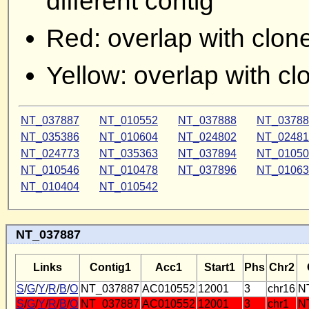
different contig
Red: overlap with clon
Yellow: overlap with c
NT_037887
NT_010552
NT_037888
NT_03788
NT_035386
NT_010604
NT_024802
NT_02481
NT_024773
NT_035363
NT_037894
NT_01050
NT_010546
NT_010478
NT_037896
NT_01063
NT_010404
NT_010542
NT_037887
Links
Contig1
Acc1
Start1
Phs
Chr2
S
/
G
/
Y
/
R
/
B
/
O
NT_037887
AC010552
12001
3
chr16
N
S
/
G
/
Y
/
R
/
B
/
O
NT_037887
AC010552
12001
3
chr1
N