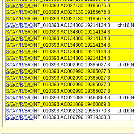
S
/
G
/
Y
/
R
/
B
/
O
NT_010393
AC027130
19185675
3
S
/
G
/
Y
/
R
/
B
/
O
NT_010393
AC027130
19185675
3
S
/
G
/
Y
/
R
/
B
/
O
NT_010393
AC027130
19185675
3
S
/
G
/
Y
/
R
/
B
/
O
NT_010393
AC134300
19214134
3
chr16
N
S
/
G
/
Y
/
R
/
B
/
O
NT_010393
AC134300
19214134
3
S
/
G
/
Y
/
R
/
B
/
O
NT_010393
AC134300
19214134
3
S
/
G
/
Y
/
R
/
B
/
O
NT_010393
AC134300
19214134
3
S
/
G
/
Y
/
R
/
B
/
O
NT_010393
AC134300
19214134
3
S
/
G
/
Y
/
R
/
B
/
O
NT_010393
AC134300
19214134
3
S
/
G
/
Y
/
R
/
B
/
O
NT_010393
AC002990
19385027
3
chr16
N
S
/
G
/
Y
/
R
/
B
/
O
NT_010393
AC002990
19385027
3
S
/
G
/
Y
/
R
/
B
/
O
NT_010393
AC002990
19385027
3
S
/
G
/
Y
/
R
/
B
/
O
NT_010393
AC002990
19385027
3
S
/
G
/
Y
/
R
/
B
/
O
NT_010393
AC002990
19385027
3
S
/
G
/
Y
/
R
/
B
/
O
NT_010393
AC021089
19460869
3
chr16
N
S
/
G
/
Y
/
R
/
B
/
O
NT_010393
AC021089
19460869
3
S
/
G
/
Y
/
R
/
B
/
O
NT_010393
AC092132
19556770
3
chr16
N
S
/
G
/
Y
/
R
/
B
/
O
NT_010393
AC106796
19719303
3