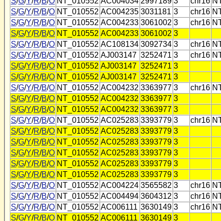
S
/
G
/
Y
/
R
/
B
/
O
NT_010552
AC004034
2997189
3
chr16
N
S
/
G
/
Y
/
R
/
B
/
O
NT_010552
AC004235
3031181
3
chr16
N
S
/
G
/
Y
/
R
/
B
/
O
NT_010552
AC004233
3061002
3
chr16
N
S
/
G
/
Y
/
R
/
B
/
O
NT_010552
AC004233
3061002
3
S
/
G
/
Y
/
R
/
B
/
O
NT_010552
AC108134
3092734
3
chr16
N
S
/
G
/
Y
/
R
/
B
/
O
NT_010552
AJ003147
3252471
3
chr16
N
S
/
G
/
Y
/
R
/
B
/
O
NT_010552
AJ003147
3252471
3
S
/
G
/
Y
/
R
/
B
/
O
NT_010552
AJ003147
3252471
3
S
/
G
/
Y
/
R
/
B
/
O
NT_010552
AC004232
3363977
3
chr16
N
S
/
G
/
Y
/
R
/
B
/
O
NT_010552
AC004232
3363977
3
S
/
G
/
Y
/
R
/
B
/
O
NT_010552
AC004232
3363977
3
S
/
G
/
Y
/
R
/
B
/
O
NT_010552
AC025283
3393779
3
chr16
N
S
/
G
/
Y
/
R
/
B
/
O
NT_010552
AC025283
3393779
3
S
/
G
/
Y
/
R
/
B
/
O
NT_010552
AC025283
3393779
3
S
/
G
/
Y
/
R
/
B
/
O
NT_010552
AC025283
3393779
3
S
/
G
/
Y
/
R
/
B
/
O
NT_010552
AC025283
3393779
3
S
/
G
/
Y
/
R
/
B
/
O
NT_010552
AC025283
3393779
3
S
/
G
/
Y
/
R
/
B
/
O
NT_010552
AC004224
3565582
3
chr16
N
S
/
G
/
Y
/
R
/
B
/
O
NT_010552
AC004494
3604312
3
chr16
N
S
/
G
/
Y
/
R
/
B
/
O
NT_010552
AC006111
3630149
3
chr16
N
S
/
G
/
Y
/
R
/
B
/
O
NT_010552
AC006111
3630149
3