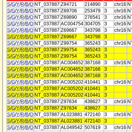
S
/
G
/
Y
/
R
/
B
/
O
NT_037887
Z84721
214890
3
chr16
N
S
/
G
/
Y
/
R
/
B
/
O
NT_037887
Z69706
253479
3
chr16
N
S
/
G
/
Y
/
R
/
B
/
O
NT_037887
Z69890
276541
3
chr16
N
S
/
G
/
Y
/
R
/
B
/
O
NT_037887
AC004754
304705
3
chr16
N
S
/
G
/
Y
/
R
/
B
/
O
NT_037887
Z69667
343798
3
chr16
N
S
/
G
/
Y
/
R
/
B
/
O
NT_037887
Z69667
343798
3
S
/
G
/
Y
/
R
/
B
/
O
NT_037887
Z99754
365243
3
chr16
N
S
/
G
/
Y
/
R
/
B
/
O
NT_037887
Z99754
365243
3
S
/
G
/
Y
/
R
/
B
/
O
NT_037887
Z99754
365243
3
S
/
G
/
Y
/
R
/
B
/
O
NT_037887
AC004652
387168
3
chr16
N
S
/
G
/
Y
/
R
/
B
/
O
NT_037887
AC004652
387168
3
S
/
G
/
Y
/
R
/
B
/
O
NT_037887
AC004652
387168
3
S
/
G
/
Y
/
R
/
B
/
O
NT_037887
AC005202
410441
3
chr16
N
S
/
G
/
Y
/
R
/
B
/
O
NT_037887
AC005202
410441
3
S
/
G
/
Y
/
R
/
B
/
O
NT_037887
AC005202
410441
3
S
/
G
/
Y
/
R
/
B
/
O
NT_037887
Z97634
438627
3
chr16
N
S
/
G
/
Y
/
R
/
B
/
O
NT_037887
Z97634
438627
3
S
/
G
/
Y
/
R
/
B
/
O
NT_037887
AL023881
472140
3
chr16
N
S
/
G
/
Y
/
R
/
B
/
O
NT_037887
AL023881
472140
3
S
/
G
/
Y
/
R
/
B
/
O
NT_037887
AL049542
507619
3
chr16
N