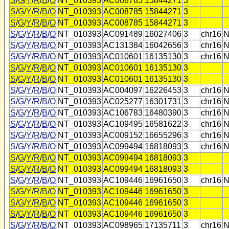
S
/
G
/
Y
/
R
/
B
/
O
NT_010393
AC008785
15844271
3
S
/
G
/
Y
/
R
/
B
/
O
NT_010393
AC008785
15844271
3
S
/
G
/
Y
/
R
/
B
/
O
NT_010393
AC008785
15844271
3
S
/
G
/
Y
/
R
/
B
/
O
NT_010393
AC091489
16027406
3
chr16
N
S
/
G
/
Y
/
R
/
B
/
O
NT_010393
AC131384
16042656
3
chr16
N
S
/
G
/
Y
/
R
/
B
/
O
NT_010393
AC010601
16135130
3
chr16
N
S
/
G
/
Y
/
R
/
B
/
O
NT_010393
AC010601
16135130
3
S
/
G
/
Y
/
R
/
B
/
O
NT_010393
AC010601
16135130
3
S
/
G
/
Y
/
R
/
B
/
O
NT_010393
AC004097
16226453
3
chr16
N
S
/
G
/
Y
/
R
/
B
/
O
NT_010393
AC025277
16301731
3
chr16
N
S
/
G
/
Y
/
R
/
B
/
O
NT_010393
AC106783
16480390
3
chr16
N
S
/
G
/
Y
/
R
/
B
/
O
NT_010393
AC109495
16581622
3
chr16
N
S
/
G
/
Y
/
R
/
B
/
O
NT_010393
AC009152
16655296
3
chr16
N
S
/
G
/
Y
/
R
/
B
/
O
NT_010393
AC099494
16818093
3
chr16
N
S
/
G
/
Y
/
R
/
B
/
O
NT_010393
AC099494
16818093
3
S
/
G
/
Y
/
R
/
B
/
O
NT_010393
AC099494
16818093
3
S
/
G
/
Y
/
R
/
B
/
O
NT_010393
AC109446
16961650
3
chr16
N
S
/
G
/
Y
/
R
/
B
/
O
NT_010393
AC109446
16961650
3
S
/
G
/
Y
/
R
/
B
/
O
NT_010393
AC109446
16961650
3
S
/
G
/
Y
/
R
/
B
/
O
NT_010393
AC109446
16961650
3
S
/
G
/
Y
/
R
/
B
/
O
NT_010393
AC098965
17135711
3
chr16
N