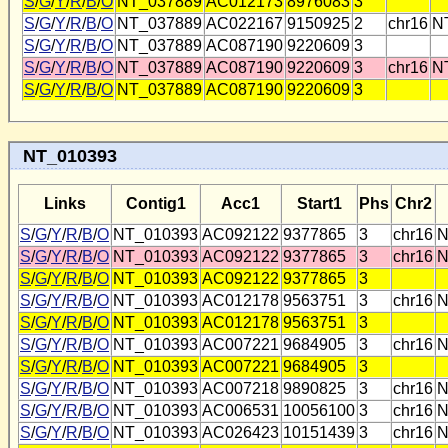
S
/
G
/
Y
/
R
/
B
/
O
NT_037889
AC012173
8976083
3
S
/
G
/
Y
/
R
/
B
/
O
NT_037889
AC022167
9150925
2
chr16
N
S
/
G
/
Y
/
R
/
B
/
O
NT_037889
AC087190
9220609
3
S
/
G
/
Y
/
R
/
B
/
O
NT_037889
AC087190
9220609
3
chr16
N
S
/
G
/
Y
/
R
/
B
/
O
NT_037889
AC087190
9220609
3
NT_010393
Links
Contig1
Acc1
Start1
Phs
Chr2
S
/
G
/
Y
/
R
/
B
/
O
NT_010393
AC092122
9377865
3
chr16
N
S
/
G
/
Y
/
R
/
B
/
O
NT_010393
AC092122
9377865
3
chr16
N
S
/
G
/
Y
/
R
/
B
/
O
NT_010393
AC092122
9377865
3
S
/
G
/
Y
/
R
/
B
/
O
NT_010393
AC012178
9563751
3
chr16
N
S
/
G
/
Y
/
R
/
B
/
O
NT_010393
AC012178
9563751
3
S
/
G
/
Y
/
R
/
B
/
O
NT_010393
AC007221
9684905
3
chr16
N
S
/
G
/
Y
/
R
/
B
/
O
NT_010393
AC007221
9684905
3
S
/
G
/
Y
/
R
/
B
/
O
NT_010393
AC007218
9890825
3
chr16
N
S
/
G
/
Y
/
R
/
B
/
O
NT_010393
AC006531
10056100
3
chr16
N
S
/
G
/
Y
/
R
/
B
/
O
NT_010393
AC026423
10151439
3
chr16
N