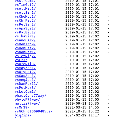
vsStrCam1/
              2019-01-15 17:01    -   

vsTinGut2/
              2019-01-15 17:01    -   

vsAllMis1/
              2019-01-15 17:01    -   

vsAllSin1/
              2019-01-15 17:01    -   

vsCheMyd1/
              2019-01-15 17:01    -   

vsChrPic2/
              2019-01-15 17:01    -   

vsPelSin1/
              2019-01-15 17:02    -   

vsApaSpi1/
              2019-01-15 17:02    -   

vsPytBiv1/
              2019-01-15 17:02    -   

vsThaSir1/
              2019-01-15 17:02    -   

vsAnoCar2/
              2019-01-15 17:02    -   

vsXenTro9/
              2019-01-15 17:02    -   

vsXenLae2/
              2019-01-15 17:02    -   

vsNanPar1/
              2019-01-15 17:02    -   

vsTetNig2/
              2019-01-15 17:02    -   

vsFr3/
                  2019-01-15 17:02    -   

vsOreNil3/
              2019-01-15 17:02    -   

vsMayZeb1/
              2019-01-15 17:02    -   

vsOryLat2/
              2019-01-15 17:02    -   

vsGasAcu1/
              2019-01-15 17:02    -   

vsAngJap1/
              2019-01-15 17:02    -   

vsDanRer11/
             2019-01-15 17:02    -   

vsPetMar3/
              2019-01-15 17:02    -   

vsLetCam1/
              2019-01-15 17:02    -   

phastCons77way/
         2019-01-15 17:05    -   

phyloP77way/
            2019-01-15 17:05    -   

multiz77way/
            2019-09-11 15:35    -   

vsMm39/
                 2021-03-15 14:55    -   

vsGCF_016699485.2/
      2021-10-15 15:22    -   

bigZips/
                2024-02-29 11:17    -   
