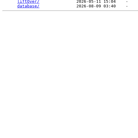
liftOver/
               2026-05-11 15:04    -   

database/