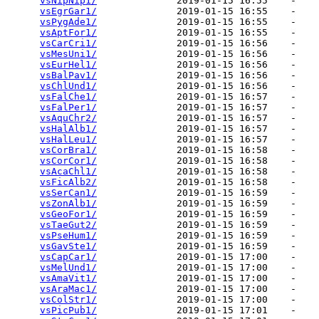
vsNipNip1/
              2019-01-15 16:55    -   

vsEgrGar1/
              2019-01-15 16:55    -   

vsPygAde1/
              2019-01-15 16:55    -   

vsAptFor1/
              2019-01-15 16:55    -   

vsCarCri1/
              2019-01-15 16:56    -   

vsMesUni1/
              2019-01-15 16:56    -   

vsEurHel1/
              2019-01-15 16:56    -   

vsBalPav1/
              2019-01-15 16:56    -   

vsChlUnd1/
              2019-01-15 16:56    -   

vsFalChe1/
              2019-01-15 16:57    -   

vsFalPer1/
              2019-01-15 16:57    -   

vsAquChr2/
              2019-01-15 16:57    -   

vsHalAlb1/
              2019-01-15 16:57    -   

vsHalLeu1/
              2019-01-15 16:57    -   

vsCorBra1/
              2019-01-15 16:58    -   

vsCorCor1/
              2019-01-15 16:58    -   

vsAcaChl1/
              2019-01-15 16:58    -   

vsFicAlb2/
              2019-01-15 16:58    -   

vsSerCan1/
              2019-01-15 16:59    -   

vsZonAlb1/
              2019-01-15 16:59    -   

vsGeoFor1/
              2019-01-15 16:59    -   

vsTaeGut2/
              2019-01-15 16:59    -   

vsPseHum1/
              2019-01-15 16:59    -   

vsGavSte1/
              2019-01-15 16:59    -   

vsCapCar1/
              2019-01-15 17:00    -   

vsMelUnd1/
              2019-01-15 17:00    -   

vsAmaVit1/
              2019-01-15 17:00    -   

vsAraMac1/
              2019-01-15 17:00    -   

vsColStr1/
              2019-01-15 17:00    -   

vsPicPub1/
              2019-01-15 17:01    -   
