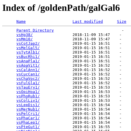
Index of /goldenPath/galGal6
Name
Last modified
Size
Parent Directory
                             -   

vsHg38/
                 2018-11-09 15:47    -   

vsMm10/
                 2018-11-09 15:47    -   

vsCotJap2/
              2019-01-15 16:51    -   

vsMelGal5/
              2019-01-15 16:51    -   

vsTytAlb1/
              2019-01-15 16:51    -   

vsBucRhi1/
              2019-01-15 16:51    -   

vsAnaPla1/
              2019-01-15 16:51    -   

vsApaVit1/
              2019-01-15 16:52    -   

vsCalAnn1/
              2019-01-15 16:52    -   

vsCucCan1/
              2019-01-15 16:52    -   

vsChaVoc2/
              2019-01-15 16:52    -   

vsFulGla1/
              2019-01-15 16:52    -   

vsTauEry1/
              2019-01-15 16:53    -   

vsOpiHoa1/
              2019-01-15 16:53    -   

vsPhoRub1/
              2019-01-15 16:53    -   

vsColLiv1/
              2019-01-15 16:53    -   

vsLepDis1/
              2019-01-15 16:54    -   

vsMerNub1/
              2019-01-15 16:54    -   

vsPelCri1/
              2019-01-15 16:54    -   

vsPhaCar1/
              2019-01-15 16:54    -   

vsPhaLep1/
              2019-01-15 16:54    -   

vsPteGut1/
              2019-01-15 16:55    -   
